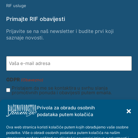
RIF usluge
Primajte RIF obavijesti
Prijavite se na naš newsletter i budite prvi koji
saznaje novosti.
Vaša
e-
mail
adresa
(Obavezno)
GDPR
(Obavezno)
Pristajem da me se kontaktira u svrhu slanja
promotivnih ponuda i obavijesti putem emaila.
Privola za obradu osobnih
podataka putem kolačića
Ova web stranica koristi kolačiće putem kojih obrađujemo vaše osobne
podatke. Više o obradi osobnih podataka putem kolačića na našim