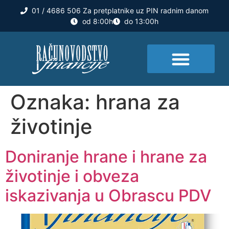
01 / 4686 506 Za pretplatnike uz PIN radnim danom
od 8:00h
do 13:00h
Oznaka:
hrana za
životinje
Doniranje hrane i hrane za
životinje i obveza
iskazivanja u Obrascu PDV