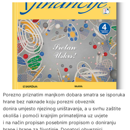
Porezno priznatim manjkom dobara smatra se isporuka
hrane bez naknade koju porezni obveznik
donira umjesto njezinog uništavanja, a u svrhu zaštite
okoliša i pomoći krajnjim primateljima uz uvjete
i na način propisan posebnim propisom o doniranju
hrane i hrane za životinje. Donatori obveznici