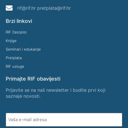
rif@rif.hr pretplata@rif.hr
Brzi linkovi
RIF časopisi
Knjige
Seminari i edukacije
Pretplata
RIF usluge
Primajte RIF obavijesti
Prijavite se na naš newsletter i budite prvi koji
saznaje novosti.
Vaša
e-
mail