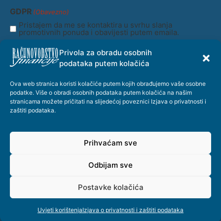
adresa
(Obavezno)
GDPR
(Obavezno)
Pristajem da me se kontaktira u svrhu slanja
promotivnih ponuda i obavijesti putem emaila.
Privola za obradu osobnih
Prijava
podataka putem kolačića
Ova web stranica koristi kolačiće putem kojih obrađujemo vaše osobne
podatke. Više o obradi osobnih podataka putem kolačića na našim
stranicama možete pričitati na slijedećoj poveznici
Izjava o privatnosti i
zaštiti podataka
.
© Copyright @ 2026. - Hrvatska zajednica računovođa i financijskih
djelatnika / Razvoj KVT.Digital
Prihvaćam sve
Uvjeti korištenja
Odbijam sve
Politika privatnosti
Postavke kolačića
O nama
Uvjeti korištenja
Izjava o privatnosti i zaštiti podataka