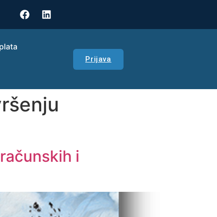
plata
Prijava
vršenju
oračunskih i