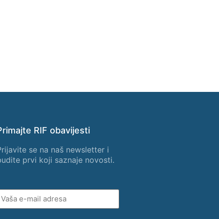
Primajte RIF obavijesti
Prijavite se na naš newsletter i
budite prvi koji saznaje novosti.
Vaša
e-
mail
adresa
(Obavezno)