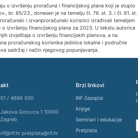
ju o izvršenju proračuna i financijskog plana koji je stupio
, br. 85/23., donesen je na temelju čl. 76. st. 3. i čl. 81. st.
proračunski i izvanproračunski korisnici izrađivali temeljem
aj o izvršenju financijskog plana za 2023. U tekstu autorica
h izvještaja o izvršenju financijskih planova, a na
lana proračunskog korisnika jedinice lokalne i područne
va sadržaj i način njegovog popunjavanja.
akt
Brzi linkovi
01 / 4686 500
RIF časopisi
Knjige
Jakova Gotovca 1 10000
Zagreb
Seminari i edukacije
Pretplata
rif@rif.hr pretplata@rif.hr