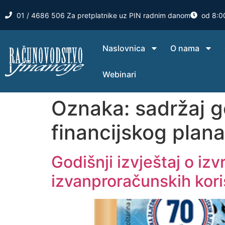
01 / 4686 506 Za pretplatnike uz PIN radnim danom
od 8:0
Naslovnica
O nama
Webinari
Oznaka:
sadržaj g
financijskog plan
Godišnji izvještaj o iz
izvanproračunskih kori