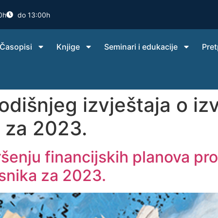
0h
do 13:00h
Časopisi
Knjige
Seminari i edukacije
Pret
odišnjeg izvještaja o iz
a za 2023.
vršenju financijskih planova pr
snika za 2023.