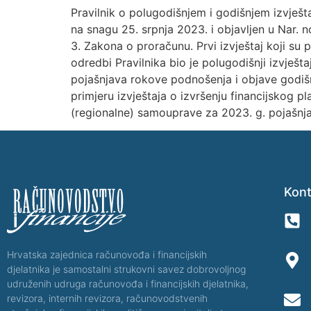
Pravilnik o polugodišnjem i godišnjem izvješta
na snagu 25. srpnja 2023. i objavljen u Nar. nov.
3. Zakona o proračunu. Prvi izvještaj koji su 
odredbi Pravilnika bio je polugodišnji izvješt
pojašnjava rokove podnošenja i objave godišnji
primjeru izvještaja o izvršenju financijskog p
(regionalne) samouprave za 2023. g. pojašnja
Kont
Hrvatska zajednica računovođa i financijskih
djelatnika je samostalni strukovni savez dobrovoljnog
udruženih udruga računovođa i financijskih djelatnika,
revizora, internih revizora, računovodstvenih