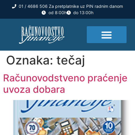
01 / 4686 506 Za pretplatnike uz PIN radnim danom
od 8:00h
do 13:00h
Oznaka:
tečaj
Računovodstveno praćenje
uvoza dobara