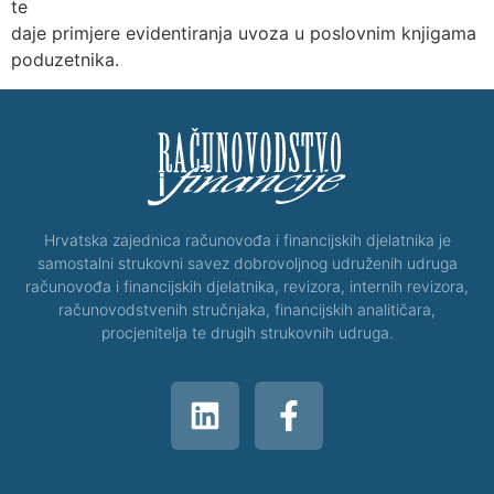
te
daje primjere evidentiranja uvoza u poslovnim knjigama
poduzetnika.
Hrvatska zajednica računovođa i financijskih djelatnika je
samostalni strukovni savez dobrovoljnog udruženih udruga
računovođa i financijskih djelatnika, revizora, internih revizora,
računovodstvenih stručnjaka, financijskih analitičara,
procjenitelja te drugih strukovnih udruga.