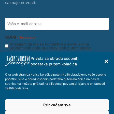
saznaje novosti.
Vaša
e-
mail
adresa
(Obavezno)
GDPR
(Obavezno)
Pristajem da me se kontaktira u svrhu slanja
promotivnih ponuda i obavijesti putem emaila.
Privola za obradu osobnih
Prijava
podataka putem kolačića
Ova web stranica koristi kolačiće putem kojih obrađujemo vaše osobne
podatke. Više o obradi osobnih podataka putem kolačića na našim
stranicama možete pričitati na slijedećoj poveznici
Izjava o privatnosti i
zaštiti podataka
.
© Copyright @ 2026. - Hrvatska zajednica računovođa i financijskih
djelatnika / Razvoj KVT.Digital
Prihvaćam sve
Uvjeti korištenja