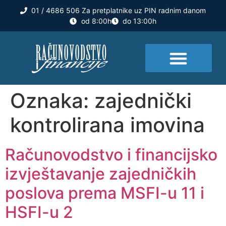
01 / 4686 506 Za pretplatnike uz PIN radnim danom
od 8:00h
do 13:00h
Oznaka:
zajednički
kontrolirana imovina
Računovodstvo i financijsko
izvještavanje zajedničkih
poslova prema MSFI-u 11 i
HSFI-u 2