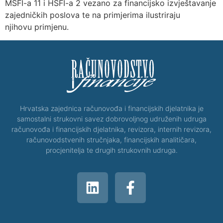
MSFI-a 11 i HSFI-a 2 vezano za financijsko izvještavanje
zajedničkih poslova te na primjerima ilustriraju
njihovu primjenu.
Hrvatska zajednica računovođa i financijskih djelatnika je
samostalni strukovni savez dobrovoljnog udruženih udruga
računovođa i financijskih djelatnika, revizora, internih revizora,
računovodstvenih stručnjaka, financijskih analitičara,
procjenitelja te drugih strukovnih udruga.