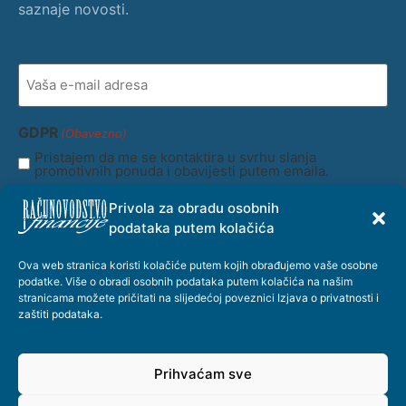
saznaje novosti.
Vaša
e-
mail
adresa
(Obavezno)
GDPR
(Obavezno)
Pristajem da me se kontaktira u svrhu slanja
promotivnih ponuda i obavijesti putem emaila.
Privola za obradu osobnih
Prijava
podataka putem kolačića
Ova web stranica koristi kolačiće putem kojih obrađujemo vaše osobne
podatke. Više o obradi osobnih podataka putem kolačića na našim
stranicama možete pričitati na slijedećoj poveznici
Izjava o privatnosti i
zaštiti podataka
.
© Copyright @ 2026. - Hrvatska zajednica računovođa i financijskih
djelatnika / Razvoj KVT.Digital
Prihvaćam sve
Uvjeti korištenja