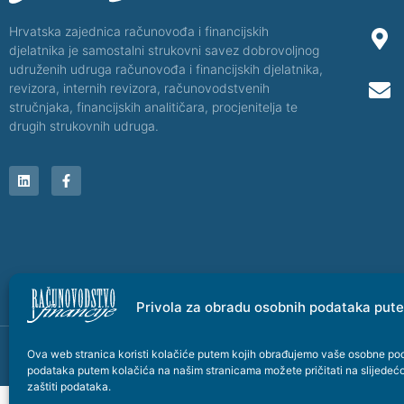
Hrvatska zajednica računovođa i financijskih
djelatnika je samostalni strukovni savez dobrovoljnog
udruženih udruga računovođa i financijskih djelatnika,
revizora, internih revizora, računovodstvenih
stručnjaka, financijskih analitičara, procjenitelja te
drugih strukovnih udruga.
Privola za obradu osobnih podataka put
Ova web stranica koristi kolačiće putem kojih obrađujemo vaše osobne pod
© Copyright @ 2026. - Hrvatska zajednica računovođa i financijskih djelatnika 
podataka putem kolačića na našim stranicama možete pričitati na slijedeć
zaštiti podataka
.