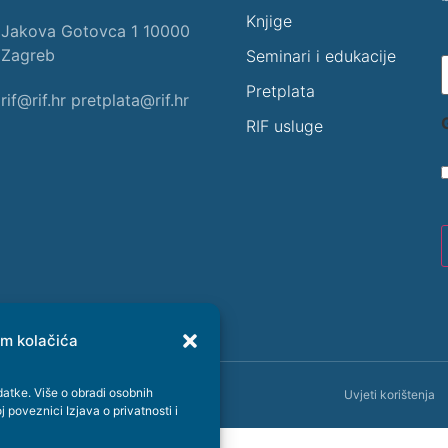
Knjige
Jakova Gotovca 1 10000
Zagreb
Seminari i edukacije
Pretplata
rif@rif.hr pretplata@rif.hr
RIF usluge
em kolačića
atke. Više o obradi osobnih
/ Razvoj KVT.Digital
Uvjeti korištenja
oj poveznici
Izjava o privatnosti i