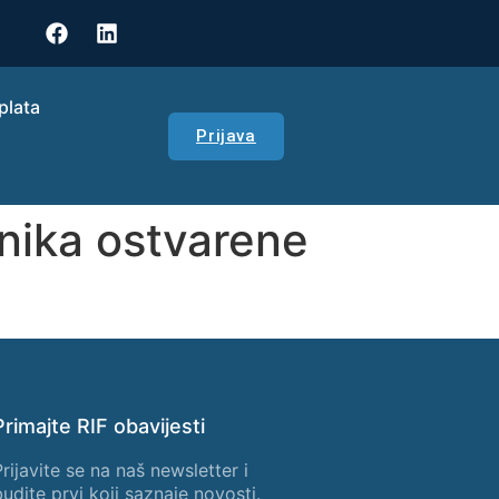
plata
Prijava
enika ostvarene
Primajte RIF obavijesti
Prijavite se na naš newsletter i
budite prvi koji saznaje novosti.