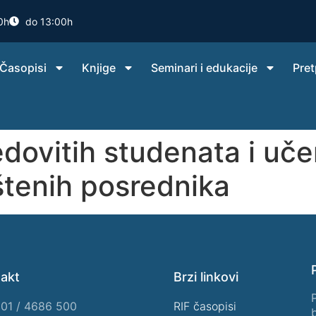
0h
do 13:00h
Časopisi
Knjige
Seminari i edukacije
Pret
dovitih studenata i uč
štenih posrednika
akt
Brzi linkovi
01 / 4686 500
RIF časopisi