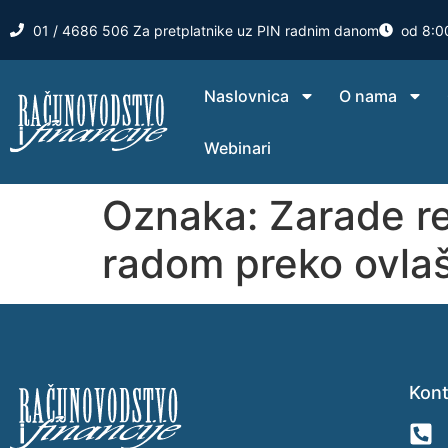
01 / 4686 506 Za pretplatnike uz PIN radnim danom
od 8:0
Naslovnica
O nama
Webinari
Oznaka:
Zarade re
radom preko ovla
Kont