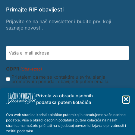
Primajte RIF obavijesti
Prijavite se na naš newsletter i budite prvi koji
saznaje novosti.
Vaša
e-
mail
adresa
(Obavezno)
GDPR
(Obavezno)
Pristajem da me se kontaktira u svrhu slanja
promotivnih ponuda i obavijesti putem emaila.
Privola za obradu osobnih
Prijava
podataka putem kolačića
Ova web stranica koristi kolačiće putem kojih obrađujemo vaše osobne
podatke. Više o obradi osobnih podataka putem kolačića na našim
stranicama možete pričitati na slijedećoj poveznici
Izjava o privatnosti i
zaštiti podataka
.