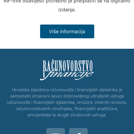
RIF-ove obavijesti potrebno je pretplatiti se na digitalno
izdanje.
Više informacija
Hrvatska zajednica računovođa i financijskih djelatnika je
samostalni strukovni savez dobrovoljnog udruženih udruga
računovođa i financijskih djelatnika, revizora, internih revizora,
računovodstvenih stručnjaka, financijskih analitičara,
procjenitelja te drugih strukovnih udruga.