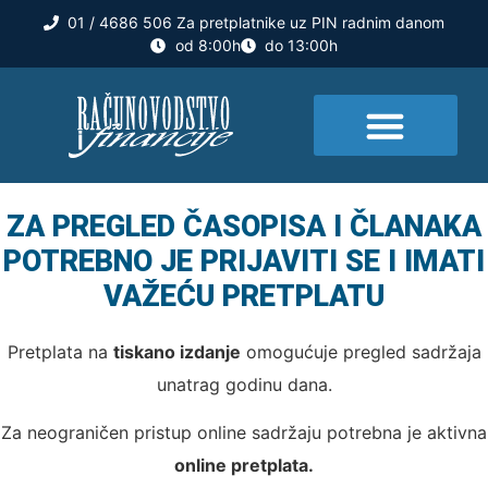
01 / 4686 506 Za pretplatnike uz PIN radnim danom
od 8:00h
do 13:00h
Seminari i edukacije
ZA PREGLED ČASOPISA I ČLANAKA
POTREBNO JE PRIJAVITI SE I IMATI
VAŽEĆU PRETPLATU
Pretplata na
tiskano izdanje
omogućuje pregled sadržaja
unatrag godinu dana.
Za neograničen pristup online sadržaju potrebna je aktivna
online pretplata.